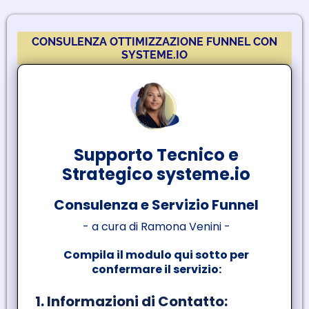
CONSULENZA OTTIMIZZAZIONE FUNNEL CON
SYSTEME.IO
r
Consulenza 1:1 e servizio di implementazione del
funnel
o
i
Supporto Tecnico e
Strategico systeme.io
Consulenza e Servizio Funnel
k
- a cura di Ramona Venini -
Compila il modulo qui sotto per
o
confermare il servizio:
i
1. Informazioni di Contatto: