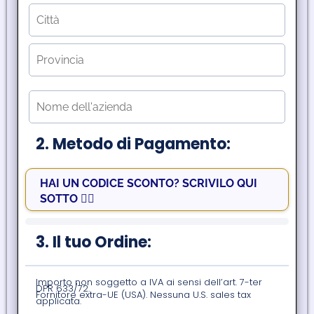
2. Metodo di Pagamento:
HAI UN CODICE SCONTO? SCRIVILO QUI
SOTTO 👇🏻
3. Il tuo Ordine:
Importo non soggetto a IVA ai sensi dell’art. 7-ter
DPR 633/72.
Fornitore extra-UE (USA). Nessuna U.S. sales tax
applicata.