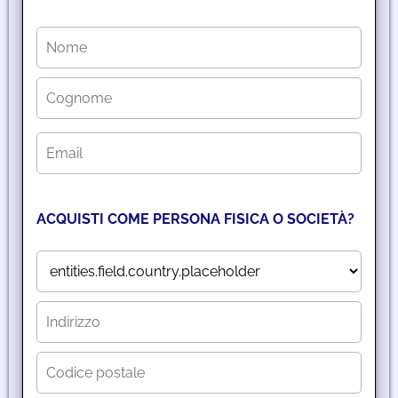
r
i
i
d
z
ACQUISTI COME PERSONA FISICA O SOCIETÀ?
n