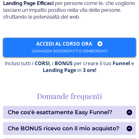
Landing Page Efficaci
per persone come te, che vogliono
lasciare un impatto positivo nella vita delle persone,
sfruttando le potenzialità del web.
ACCEDI AL CORSO ORA
GARANZIA SODDISFATTI O RIMBORSATI
Inclusi tutti i
CORSI
, i
BONUS
per creare il tuo
Funnel
e
Landing Page
in
3 ore!
Domande frequenti
Che cos'è esattamente Easy Funnel?
Questo
corso rapido
è
la tua scorciatoia
per
portare online il tuo progetto
in modo
super
Che BONUS ricevo con il mio acquisto?
veloce e semplificato
. Un pacchetto che include:
Riceverai
6 BONUS
, eccoli qui: