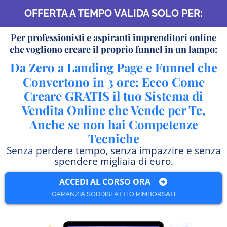
OFFERTA A TEMPO VALIDA SOLO PER:
Per professionisti e aspiranti imprenditori online
che vogliono creare il proprio funnel in un lampo:
Da Zero a Landing Page e Funnel che
Convertono in 3 ore: Ecco Come
Creare GRATIS il tuo Sistema di
Vendita Online che Vende per Te,
Anche se non hai Competenze
Tecniche
Senza perdere tempo, senza impazzire e senza
spendere migliaia di euro.
ACCEDI AL CORSO ORA
GARANZIA SODDISFATTI O RIMBORSATI