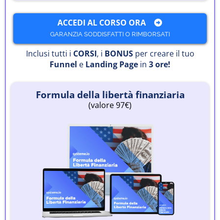
ACCEDI AL CORSO ORA
GARANZIA SODDISFATTI O RIMBORSATI
Inclusi tutti i
CORSI
, i
BONUS
per creare il tuo
Funnel
e
Landing Page
in
3 ore!
Formula della libertà finanziaria
(valore 97€)