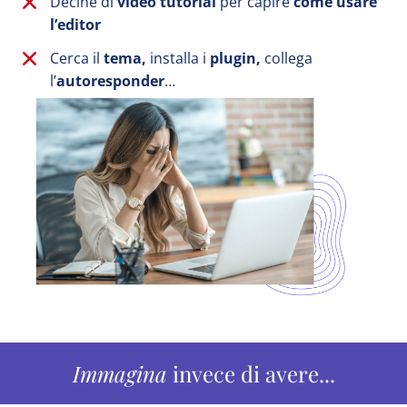
Decine di
video tutorial
per capire
come usare
l’editor
Cerca il
tema,
installa i
plugin,
collega
l’
autoresponder
…
Immagina
invece di avere...