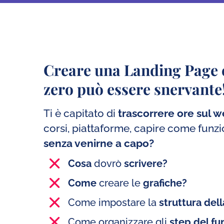
Creare una Landing Page 
zero può essere snervante
Ti è capitato di
trascorrere ore sul 
corsi, piattaforme, capire come funz
senza venirne a capo?
Cosa
dovrò
scrivere?
Come
creare le
grafiche?
Come impostare la
struttura del
Come organizzare gli
step del fu