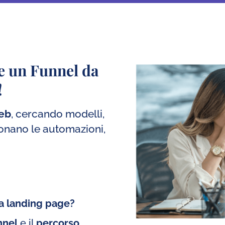
e un Funnel da
!
web
, cercando modelli,
ionano le automazioni,
la landing page?
nnel
e il
percorso