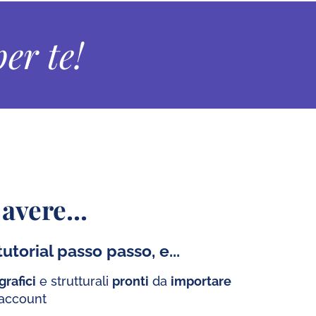
er te!
avere...
utorial passo passo, e...
rafici
e strutturali
pronti
da
importare
 account