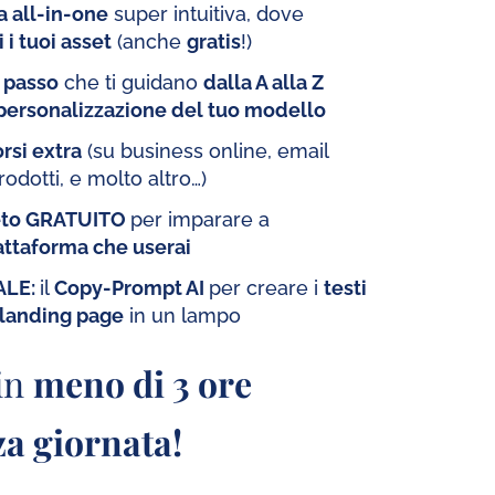
a all-in-one
super intuitiva, dove
i i tuoi asset
(anche
gratis
!)
o passo
che ti guidano
dalla A alla Z
personalizzazione del tuo modello
rsi extra
(su business online, email
rodotti, e molto altro…)
eto GRATUITO
per imparare a
attaforma che userai
ALE:
il
Copy-Prompt AI
per creare i
testi
 landing page
in un lampo
 in
meno di 3 ore
za giornata!