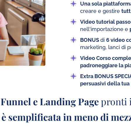
Una sola piattaform
creare e gestire
tutt
Video tutorial pass
nell'importazione e
BONUS
di
6 video co
marketing, lanci di p
Video Corso compl
padroneggiare la pi
Extra BONUS SPECI
persuasivi della tua
o
Funnel e Landing Page
pronti
ta è semplificata in meno di mez