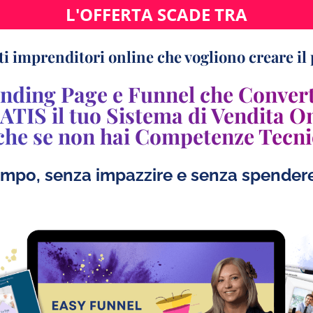
L'OFFERTA SCADE TRA
nti imprenditori online che vogliono creare il
nding Page e Funnel che Convert
IS il tuo Sistema di Vendita On
he se non hai Competenze Tecn
mpo, senza impazzire e senza spendere 