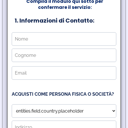
Compila il modulo qui sotto per
confermare il servizio:
r
1. Informazioni di Contatto:
i
i
d
z
n
ACQUISTI COME PERSONA FISICA O SOCIETÀ?