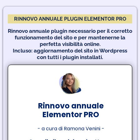
RINNOVO ANNUALE PLUGIN ELEMENTOR PRO
r
Rinnovo annuale plugin necessario per il corretto
funzionamento del sito e per mantenerne la
perfetta visibilità online.
Incluso: aggiornamento del sito in Wordpress
con tutti i plugin installati.
o
i
k
Rinnovo annuale
Elementor PRO
o
i
- a cura di Ramona Venini -