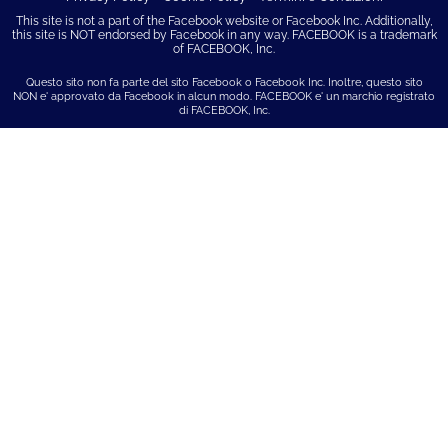
This site is not a part of the Facebook website or Facebook Inc. Additionally,
this site is NOT endorsed by Facebook in any way. FACEBOOK is a trademark
of FACEBOOK, Inc.
Questo sito non fa parte del sito Facebook o Facebook Inc. Inoltre, questo sito
NON e' approvato da Facebook in alcun modo. FACEBOOK e' un marchio registrato
di FACEBOOK, Inc.