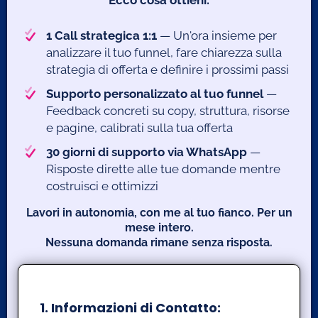
Ecco cosa ottieni:
r
1 Call strategica 1:1
— Un'ora insieme per
analizzare il tuo funnel, fare chiarezza sulla
i
i
strategia di offerta e definire i prossimi passi
Supporto personalizzato al tuo funnel
—
Feedback concreti su copy, struttura, risorse
e pagine, calibrati sulla tua offerta
d
z
30 giorni di supporto via WhatsApp
—
Risposte dirette alle tue domande mentre
n
costruisci e ottimizzi
Lavori in autonomia, con me al tuo fianco. Per un
mese intero.
Nessuna domanda rimane senza risposta.
1. Informazioni di Contatto: