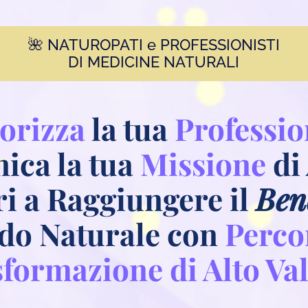
🌺 NATUROPATI e PROFESSIONISTI
DI MEDICINE NATURALI
orizza
la tua
Professi
ica la tua
Missione
di
tri a Raggiungere il
Ben
do Naturale con
Percor
formazione di Alto Va