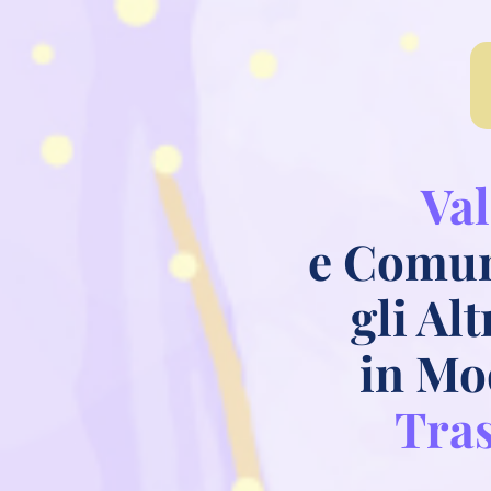
Val
e Comun
gli Al
in Mo
Tras