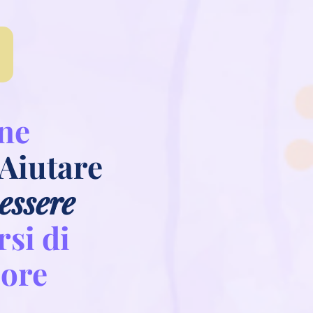
one
 Aiutare
essere
si di
lore