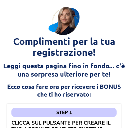
r
Complimenti per la tua
registrazione!
o
i
Leggi questa pagina fino in fondo... c'è
una sorpresa ulteriore per te!
Ecco cosa fare ora per ricevere i BONUS
k
che ti ho riservato:
o
STEP 1
i
CLICCA SUL PULSANTE PER CREARE IL