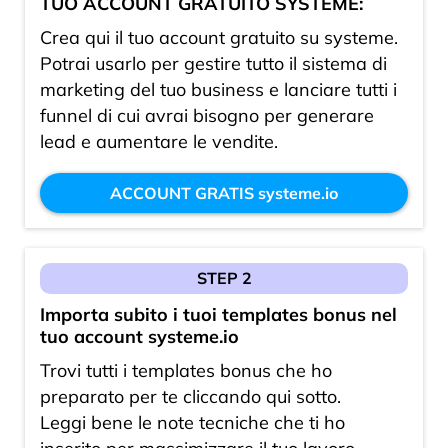
TUO ACCOUNT GRATUITO SYSTEME:
Crea qui il tuo account gratuito su systeme.
r
Potrai usarlo per gestire tutto il sistema di
i
marketing del tuo business e lanciare tutti i
i
funnel di cui avrai bisogno per generare
lead e aumentare le vendite.
d
ACCOUNT GRATIS systeme.io
z
n
STEP 2
Importa subito i tuoi templates bonus nel
tuo account systeme.io
Trovi tutti i templates bonus che ho
preparato per te cliccando qui sotto.
Leggi bene le note tecniche che ti ho